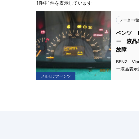
1件中1件を表示しています
メーター指
ベンツ 
ー 液晶
故障
BENZ V
ー液晶表示
メルセデスベンツ