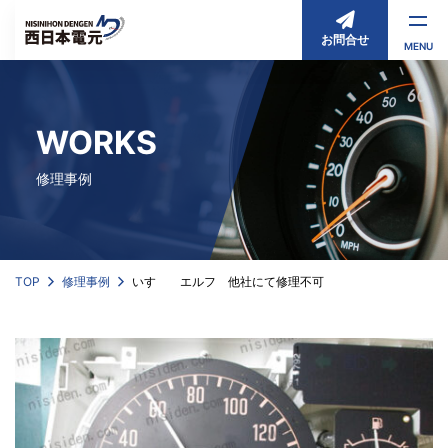
お問合せ
MENU
WORKS
修理事例
TOP
修理事例
いすゞ エルフ 他社にて修理不可