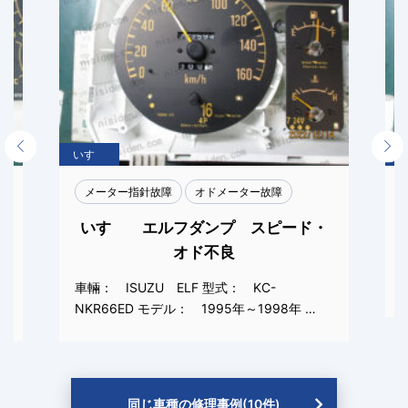
Previous
Next
いすゞ
メーター指針故障
オドメーター故障
いすゞ エルフダンプ スピード・
オド不良
っ
車輛： ISUZU ELF 型式： KC-
NKR66ED モデル： 1995年～1998年 …
同じ車種の修理事例(10件)