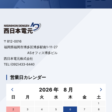
〒812-0016
福岡県福岡市博多区博多駅南1-11-27
ASオフィス博多ビル
西日本電元株式会社
TEL:(092)433-6440
営業日カレンダー
2026 年 8 月
日
月
火
水
木
金
土
1
2
3
4
5
6
7
8