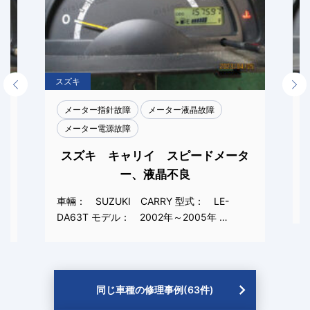
スズキ
Previous
Next
メーター指針故障
メーター液晶故障
メーター電源故障
メ
スズキ キャリイ スピードメータ
ー、液晶不良
車輛： SUZUKI CARRY 型式： LE-
DA63T モデル： 2002年～2005年 …
同じ車種の修理事例(63件)