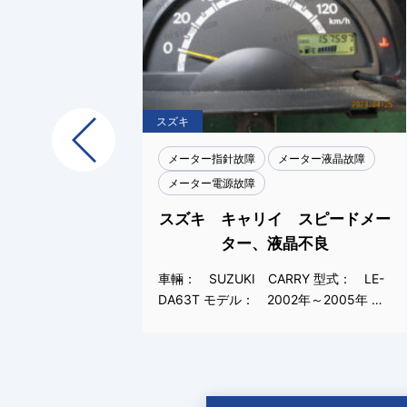
スズキ
Previous
晶故障
メーター指針故障
メーター液晶故障
メーター電源故障
温低いと
スズキ キャリイ スピードメー
ター、液晶不良
式： LE-
車輛： SUZUKI CARRY 型式： LE-
005…
DA63T モデル： 2002年～2005年 …