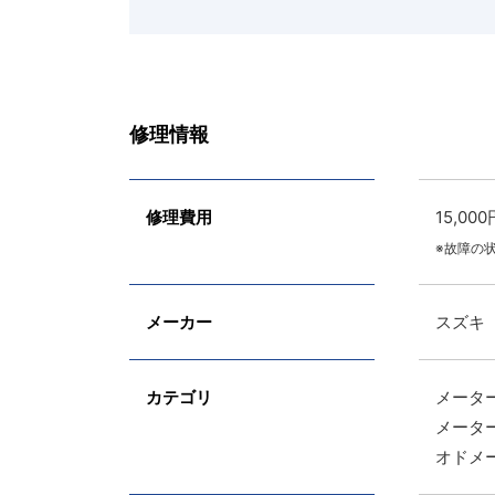
修理情報
修理費用
15,
※故障の
メーカー
スズキ
カテゴリ
メータ
メータ
オドメ