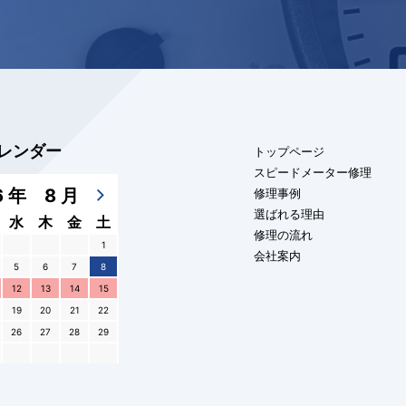
レンダー
トップページ
スピードメーター修理
6 年 8 月
修理事例
選ばれる理由
水
木
金
土
修理の流れ
1
会社案内
5
6
7
8
12
13
14
15
19
20
21
22
26
27
28
29