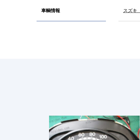
車輌情報
スズキ