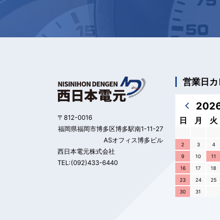
営業日カ
202
〒812-0016
日
月
火
福岡県福岡市博多区博多駅南1-11-27
ASオフィス博多ビル
2
3
4
西日本電元株式会社
9
10
11
TEL:(092)433-6440
16
17
18
23
24
25
30
31