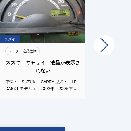
スズキ
スズキ
Next
メーター液晶故障
メーター
スズキ キャリイ 液晶が表示さ
スズキ
れない
車輌： SUZUKI CARRY 型式： LE-
車輌： S
DA63T モデル： 2002年～2005年 …
DA63T