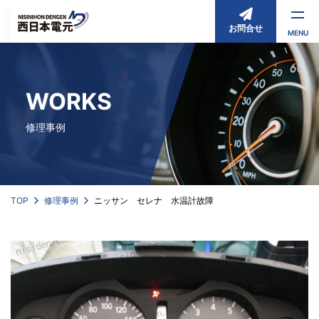
お問合せ
MENU
WORKS
修理事例
TOP
修理事例
ニッサン セレナ 水温計故障