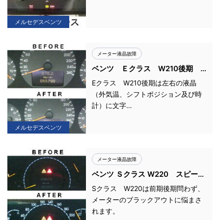
メルセデスベンツ
メーター液晶故障
ベンツ Ｅクラス W210後期
外気温 時計 液晶表示不良
Eクラス W210後期は左右の液晶
（外気温、シフトポジション及び時
計）に文字…
メルセデスベンツ
メーター液晶故障
ベンツ Ｓクラス W220 スピード
メーター ブラックアウト 不点
Sクラス W220は前期後期問わず、
灯修理
メーターのブラックアウトに悩まさ
れます。