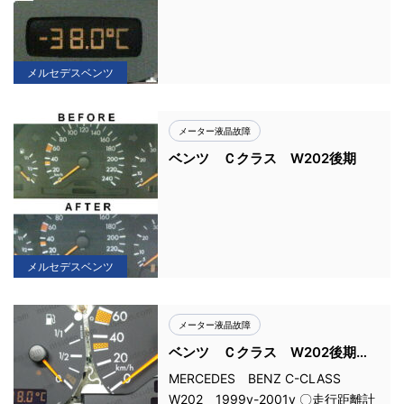
メルセデスベンツ
メーター液晶故障
ベンツ Ｃクラス W202後期
メルセデスベンツ
メーター液晶故障
ベンツ Ｃクラス W202後期
液晶文字欠け
MERCEDES BENZ C-CLASS
W202 1999y-2001y 〇走行距離計