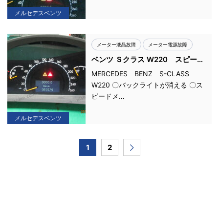
メルセデスベンツ
メーター液晶故障
メーター電源故障
ベンツ Ｓクラス W220 スピード
メーター ブラックアウト 電源
MERCEDES BENZ S-CLASS
故障
W220 〇バックライトが消える 〇ス
ピードメ…
メルセデスベンツ
1
2