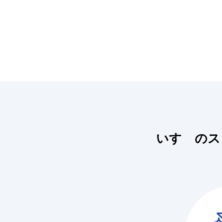
いすゞのス