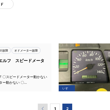
ド
針故障
オドメーター故障
エルフ スピードメータ
ELF 〇スピードメーター動かない
ター動かない 〇…
いすゞ
1
2