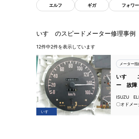
エルフ
ギガ
フォワー
いすゞのスピードメーター修理事例
12件中2件を表示しています
メーター指
いすゞ 
ー 故障
ISUZU 
〇オドメー
いすゞ