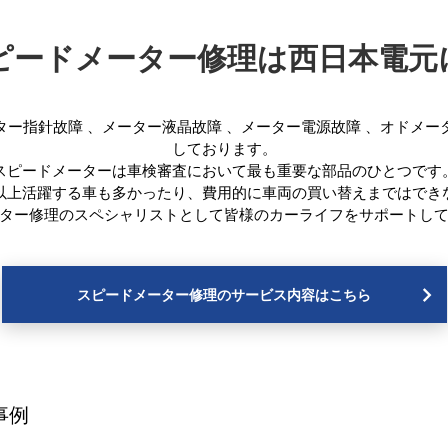
ピードメーター修理は西日本電元
ター指針故障
、
メーター液晶故障
、
メーター電源故障
、
オドメー
しております。
スピードメーターは車検審査において最も重要な部品のひとつです
年以上活躍する車も多かったり、費用的に車両の買い替えまではでき
ター修理のスペシャリストとして皆様のカーライフをサポートし
スピードメーター修理のサービス内容はこちら
事例