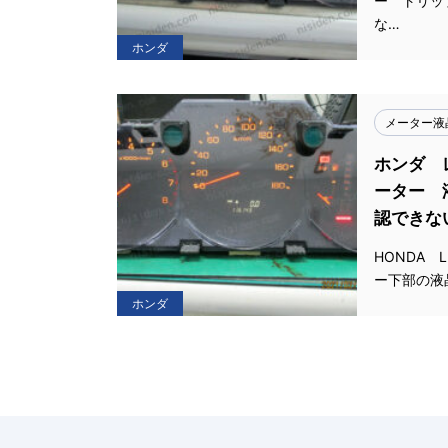
ー トリッ
な…
ホンダ
メーター液
ホンダ 
ーター 
認できな
HONDA 
ー下部の液
ホンダ