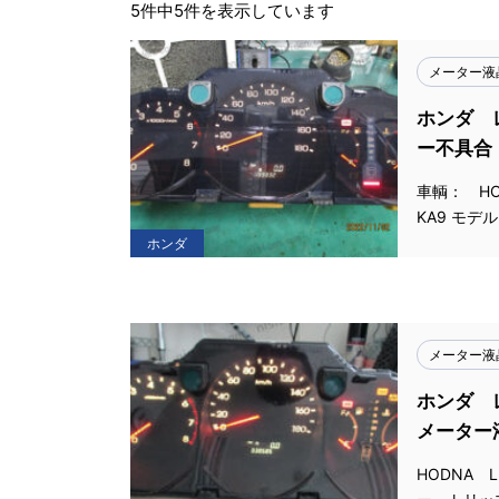
5件中5件を表示しています
メーター液
ホンダ 
ー不具合
車輌： HO
KA9 モデル
ホンダ
メーター液
ホンダ 
メーター
HODNA 