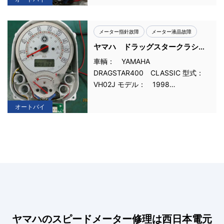
メーター指針故障
メーター液晶故障
ヤマハ ドラッグスタークラシッ
ク スピードメーター故障
車輌： YAMAHA
DRAGSTAR400 CLASSIC 型式：
VH02J モデル： 1998…
オートバイ
ヤマハのスピードメーター修理は西日本電元