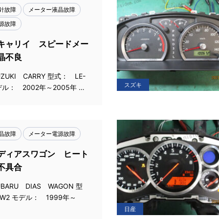
針故障
メーター液晶故障
源故障
キャリイ スピードメー
晶不良
UKI CARRY 型式： LE-
スズキ
デル： 2002年～2005年 …
晶故障
メーター電源故障
ディアスワゴン ヒート
不具合
ARU DIAS WAGON 型
TW2 モデル： 1999年～
日産