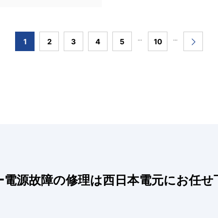
...
...
1
2
3
4
5
10
ー電源故障の修理は西日本電元にお任せ