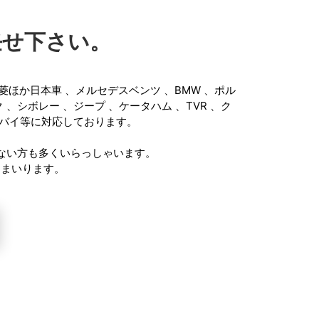
任せ下さい。
菱ほか日本車
、
メルセデスベンツ
、
BMW
、
ポル
ク
、
シボレー
、
ジープ
、
ケータハム
、
TVR
、
ク
バイ
等に対応しております。
。
ない方も多くいらっしゃいます。
てまいります。