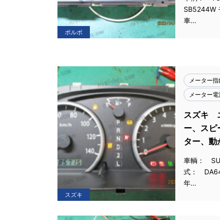
SB5244W
車…
ボルボ
メーター指
メーター電
スズキ 
ー、スピ
ター、動
車輌： SUZ
式： DA6
年…
スズキ