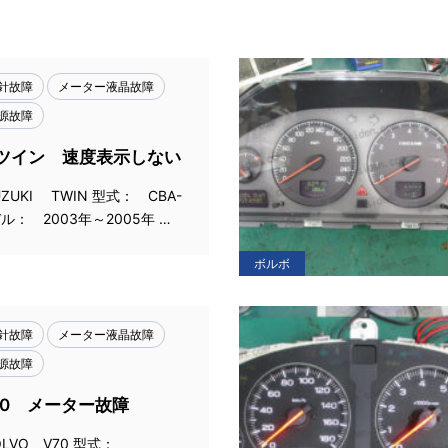
針故障
メーター液晶故障
源故障
ツイン 速度表示しない
ZUKI TWIN 型式： CBA-
デル： 2003年～2005年 …
ボルボ
針故障
メーター液晶故障
源故障
70 メーター故障
LVO V70 型式：