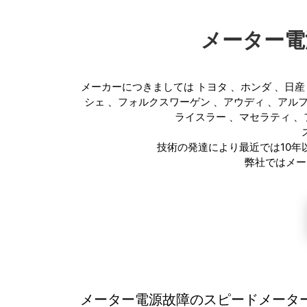
メーター電
メーカーにつきましては
トヨタ
、
ホンダ
、
日産
シェ
、
フォルクスワーゲン
、
アウディ
、
アル
ライスラー
、
マセラティ
、
技術の発達により最近では10
弊社ではメー
メーター電源故障のスピードメータ