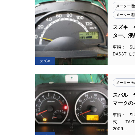
メーター指
メーター電
スズキ 
ター、液
車輛： SUZ
DA63T モ
スズキ
メーター液
スバル 
マークの
車輌： SUB
式： TA-
2009…