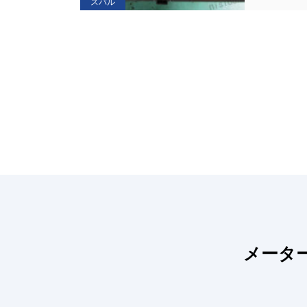
スバル
メータ