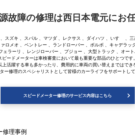
源故障の修理は西日本電元にお
、
スズキ
、
スバル
、
マツダ
、
レクサス
、
ダイハツ
、
いすゞ
、
三
ファロメオ
、
ベントレー
、
ランドローバー
、
ボルボ
、
キャデラッ
フェラーリ
、
レンジローバー
、
プジョー
、
大型トラック
、
オート
スピードメーターは車検審査において最も重要な部品のひとつです
年以上活躍する車も多かったり、費用的に車両の買い替えまではでき
ター修理のスペシャリストとして皆様のカーライフをサポートし
スピードメーター修理のサービス内容はこちら
ー修理事例