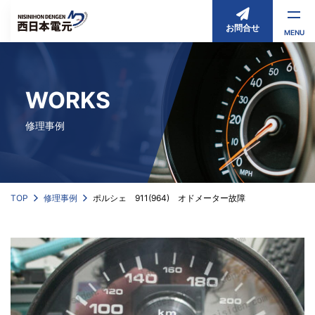
お問合せ
MENU
WORKS
修理事例
TOP
修理事例
ポルシェ 911(964) オドメーター故障