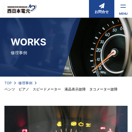
お問合せ
MENU
WORKS
修理事例
TOP
修理事例
ベンツ ビアノ スピードメーター 液晶表示故障 タコメーター故障