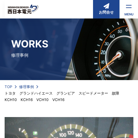
お問合せ
MENU
WORKS
修理事例
TOP
修理事例
トヨタ グランドハイエース グランビア スピードメーター 故障
KCH10 KCH16 VCH10 VCH16