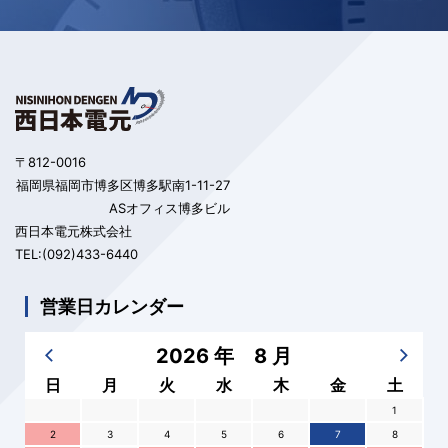
〒812-0016
福岡県福岡市博多区博多駅南1-11-27
ASオフィス博多ビル
西日本電元株式会社
TEL:(092)433-6440
営業日カレンダー
2026 年 8 月
日
月
火
水
木
金
土
1
2
3
4
5
6
7
8