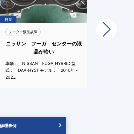
日産
日産
Next
メーター液晶故障
メーター
ニッサン フーガ センターの液
日産 
晶が暗い
車輌： NISSAN FUGA_HYBRID 型
車輌： N
式： DAA-HY51 モデル： 2010年～
GH-HY
202…
…
修理事例