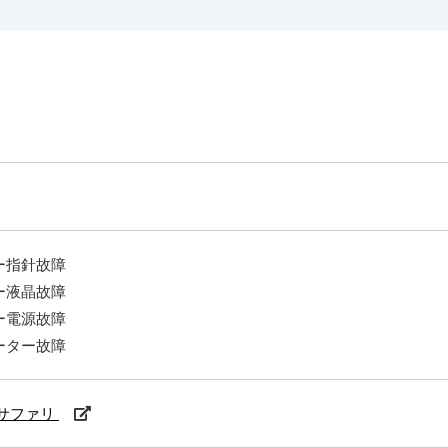
ー指針故障
ー液晶故障
ー電源故障
ーター故障
サファリ